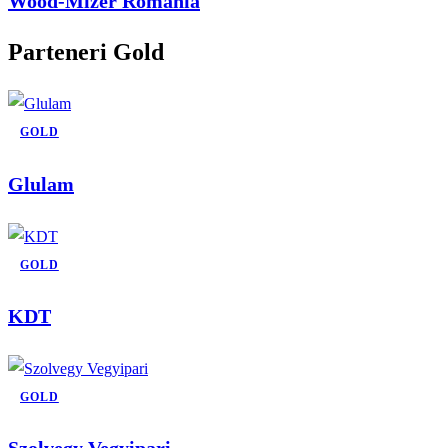
Wood-Mizer România
Parteneri Gold
GOLD
Glulam
GOLD
KDT
GOLD