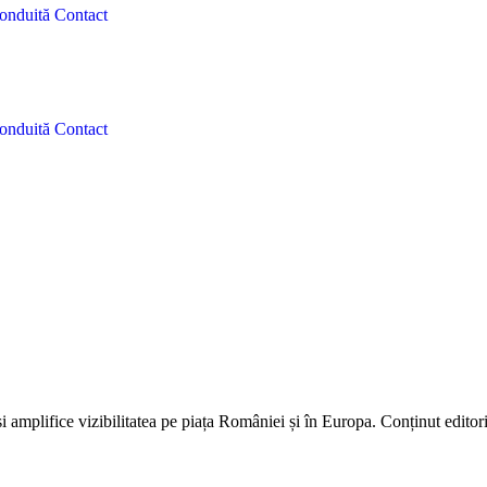
onduită
Contact
onduită
Contact
er Hub
i amplifice vizibilitatea pe piața României și în Europa. Conținut editor