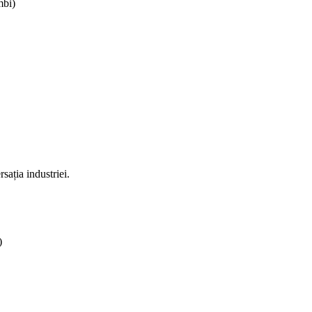
mbi)
ația industriei.
)