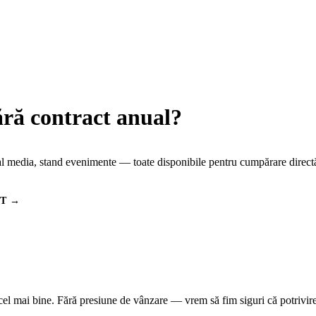
fără contract anual?
ial media, stand evenimente — toate disponibile pentru cumpărare directă
ET →
te cel mai bine. Fără presiune de vânzare — vrem să fim siguri că potrivi