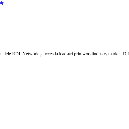
hip
i echipă editorială.
 canalele RDL Network și acces la lead-uri prin woodindustry.market. Dif