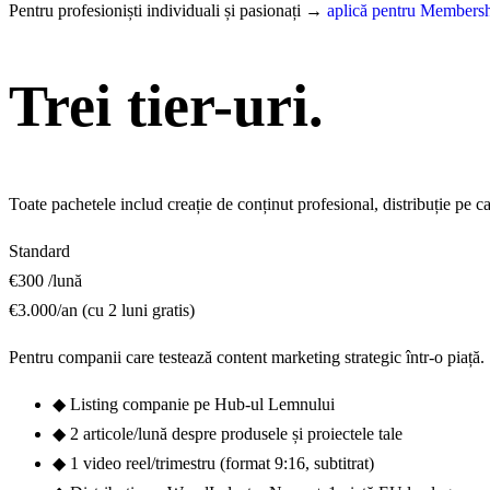
Pentru profesioniști individuali și pasionați →
aplică pentru Members
Trei tier-uri.
Aceeaș
Toate pachetele includ creație de conținut profesional, distribuție pe
Standard
€300
/lună
€3.000/an (cu 2 luni gratis)
Pentru companii care testează content marketing strategic într-o piață.
◆
Listing companie pe Hub-ul Lemnului
◆
2 articole/lună despre produsele și proiectele tale
◆
1 video reel/trimestru (format 9:16, subtitrat)