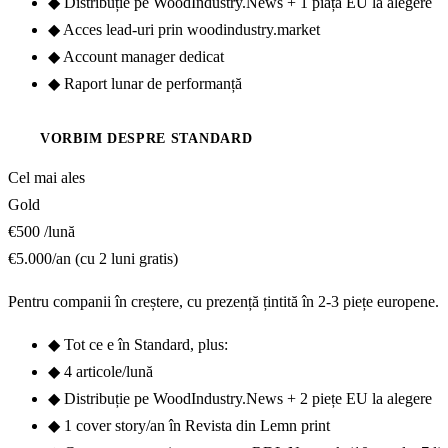
◆
Distribuție pe WoodIndustry.News + 1 piață EU la alegere
◆
Acces lead-uri prin woodindustry.market
◆
Account manager dedicat
◆
Raport lunar de performanță
VORBIM DESPRE STANDARD
Cel mai ales
Gold
€500
/lună
€5.000/an (cu 2 luni gratis)
Pentru companii în creștere, cu prezență țintită în 2-3 piețe europene.
◆
Tot ce e în Standard, plus:
◆
4 articole/lună
◆
Distribuție pe WoodIndustry.News + 2 piețe EU la alegere
◆
1 cover story/an în Revista din Lemn print