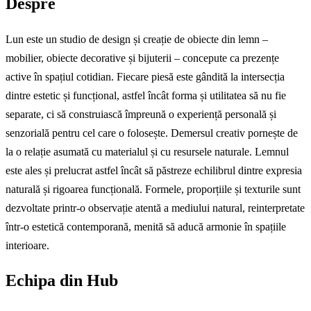
Despre
Lun este un studio de design și creație de obiecte din lemn –
mobilier, obiecte decorative și bijuterii – concepute ca prezențe
active în spațiul cotidian. Fiecare piesă este gândită la intersecția
dintre estetic și funcțional, astfel încât forma și utilitatea să nu fie
separate, ci să construiască împreună o experiență personală și
senzorială pentru cel care o folosește. Demersul creativ pornește de
la o relație asumată cu materialul și cu resursele naturale. Lemnul
este ales și prelucrat astfel încât să păstreze echilibrul dintre expresia
naturală și rigoarea funcțională. Formele, proporțiile și texturile sunt
dezvoltate printr-o observație atentă a mediului natural, reinterpretate
într-o estetică contemporană, menită să aducă armonie în spațiile
interioare.
Echipa din Hub