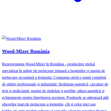
Wood-Mizer România
Reprezentanța Wood-Mizer în România - producător global
specializat în utilaje de prelucrare primară a buștenilor și mașini de
prelucrare secundară a lemnului. Compania oferă o gamă completă
de utilaje profesionale și industriale: fierăstraie-panglică, circulare de
tivit și multi-lamă, mașini de rindeluit și profilat, pânze-panglică și
echipamente pentru întreținerea acestora. Produsele se adresează atât
afacerilor mari de prelucrare a lemnului, cât și celor mici sau
hobby‑ști, prin modele robuste și versatile adaptate nevoilor diverse.