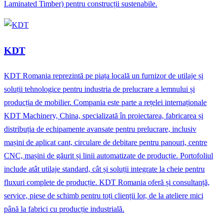
Laminated Timber) pentru construcții sustenabile.
KDT
KDT Romania reprezintă pe piața locală un furnizor de utilaje și
soluții tehnologice pentru industria de prelucrare a lemnului și
producția de mobilier. Compania este parte a rețelei internaționale
KDT Machinery, China, specializată în proiectarea, fabricarea și
distribuția de echipamente avansate pentru prelucrare, inclusiv
mașini de aplicat cant, circulare de debitare pentru panouri, centre
CNC, mașini de găurit și linii automatizate de producție. Portofoliul
include atât utilaje standard, cât și soluții integrate la cheie pentru
fluxuri complete de producție. KDT Romania oferă și consultanță,
service, piese de schimb pentru toți clienții lor, de la ateliere mici
până la fabrici cu producție industrială.