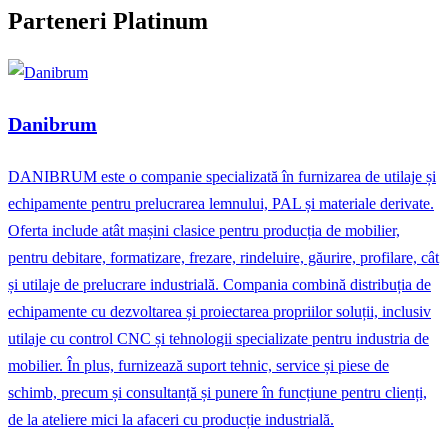
Parteneri Platinum
Danibrum
DANIBRUM este o companie specializată în furnizarea de utilaje și
echipamente pentru prelucrarea lemnului, PAL și materiale derivate.
Oferta include atât mașini clasice pentru producția de mobilier,
pentru debitare, formatizare, frezare, rindeluire, găurire, profilare, cât
și utilaje de prelucrare industrială. Compania combină distribuția de
echipamente cu dezvoltarea și proiectarea propriilor soluții, inclusiv
utilaje cu control CNC și tehnologii specializate pentru industria de
mobilier. În plus, furnizează suport tehnic, service și piese de
schimb, precum și consultanță și punere în funcțiune pentru clienți,
de la ateliere mici la afaceri cu producție industrială.