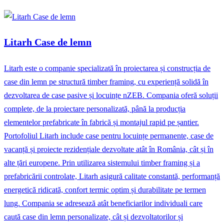
Litarh Case de lemn
Litarh este o companie specializată în proiectarea și construcția de
case din lemn pe structură timber framing, cu experiență solidă în
dezvoltarea de case pasive și locuințe nZEB. Compania oferă soluții
complete, de la proiectare personalizată, până la producția
elementelor prefabricate în fabrică și montajul rapid pe șantier.
Portofoliul Litarh include case pentru locuințe permanente, case de
vacanță și proiecte rezidențiale dezvoltate atât în România, cât și în
alte țări europene. Prin utilizarea sistemului timber framing și a
prefabricării controlate, Litarh asigură calitate constantă, performanță
energetică ridicată, confort termic optim și durabilitate pe termen
lung. Compania se adresează atât beneficiarilor individuali care
caută case din lemn personalizate, cât și dezvoltatorilor și