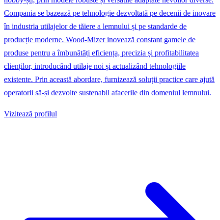
Compania se bazează pe tehnologie dezvoltată pe decenii de inovare
în industria utilajelor de tăiere a lemnului și pe standarde de
producție moderne. Wood‑Mizer inovează constant gamele de
produse pentru a îmbunătăți eficiența, precizia și profitabilitatea
clienților, introducând utilaje noi și actualizând tehnologiile
existente. Prin această abordare, furnizează soluții practice care ajută
operatorii să-și dezvolte sustenabil afacerile din domeniul lemnului.
Vizitează profilul