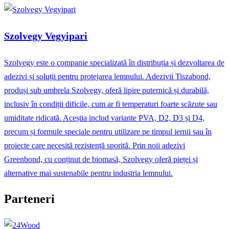
Szolvegy Vegyipari
Szolvegy este o companie specializată în distribuția și dezvoltarea de
adezivi și soluții pentru protejarea lemnului. Adezivii Tiszabond,
produși sub umbrela Szolvegy, oferă lipire puternică și durabilă,
inclusiv în condiții dificile, cum ar fi temperaturi foarte scăzute sau
umiditate ridicată. Aceștia includ variante PVA, D2, D3 și D4,
precum și formule speciale pentru utilizare pe timpul iernii sau în
proiecte care necesită rezistență sporită. Prin noii adezivi
Greenbond, cu conținut de biomasă, Szolvegy oferă pieței și
alternative mai sustenabile pentru industria lemnului.
Parteneri